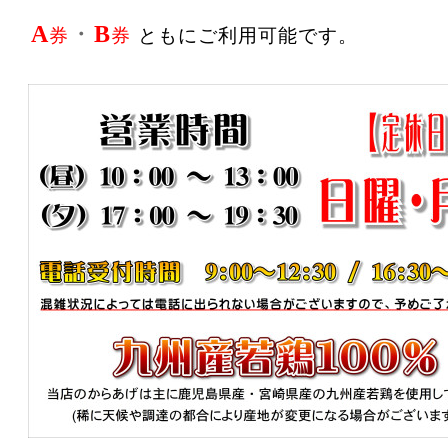
A
・
B
券
券
ともに
ご利用可能です。