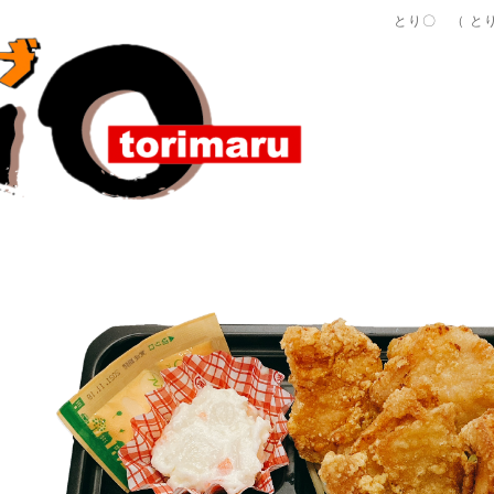
とり〇 （ と