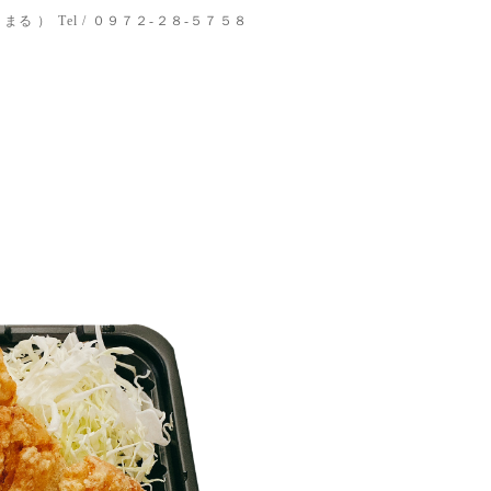
りまる ）
Tel / ０９７２-２８-５７５８