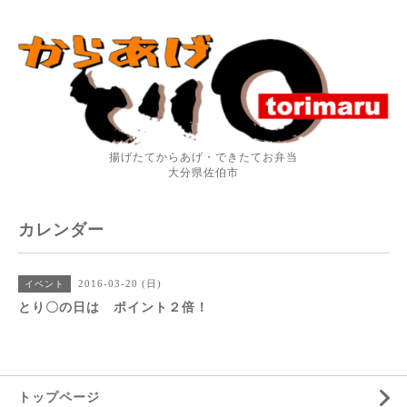
揚げたてからあげ・できたてお弁当
大分県佐伯市
カレンダー
2016-03-20 (日)
イベント
とり〇の日は ポイント２倍！
トップページ