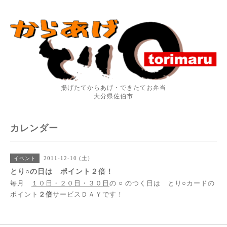
揚げたてからあげ・できたてお弁当
大分県佐伯市
カレンダー
2011-12-10 (土)
イベント
とり○の日は ポイント２倍！
毎月
１０日・２０日・３０日
の ○ のつく日は とり○カードの
ポイント
２倍
サービスＤＡＹです！