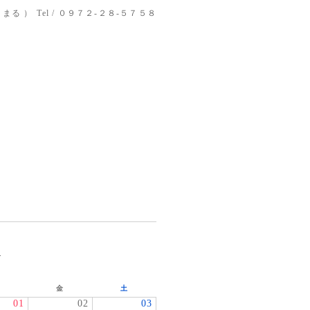
りまる ）
Tel / ０９７２-２８-５７５８
»
金
土
01
02
03