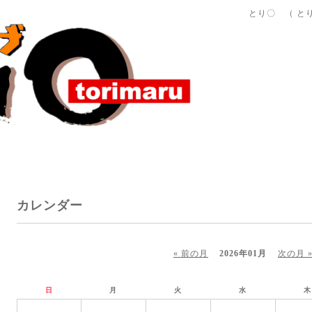
とり〇 （ と
カレンダー
« 前の月
2026年01月
次の月 
日
月
火
水
木