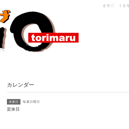
とり〇 （ と
カレンダー
毎週日曜日
休業日
定休日