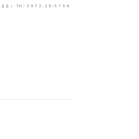
りまる ）
Tel / ０９７２-２８-５７５８