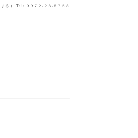
りまる ）
Tel / ０９７２-２８-５７５８