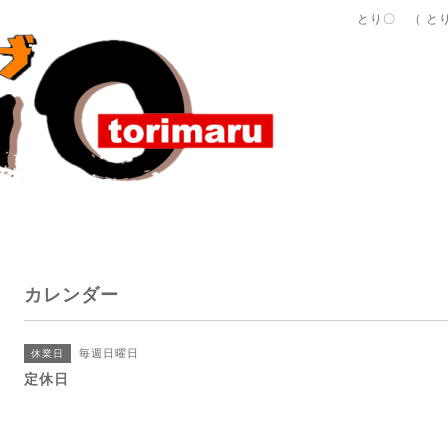
とり〇 （ と
カレンダー
毎週日曜日
休業日
定休日