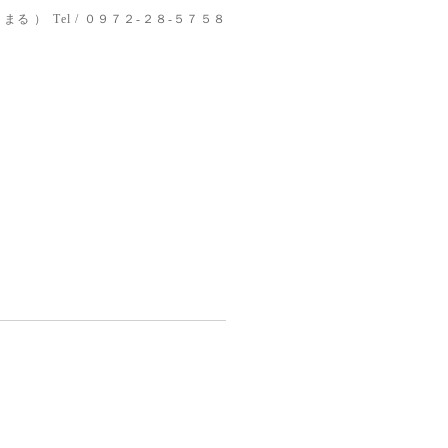
りまる ）
Tel / ０９７２-２８-５７５８