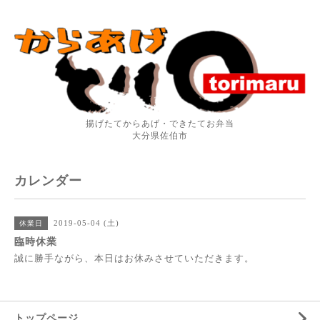
揚げたてからあげ・できたてお弁当
大分県佐伯市
カレンダー
2019-05-04 (土)
休業日
臨時休業
誠に勝手ながら、本日はお休みさせていただきます。
トップページ