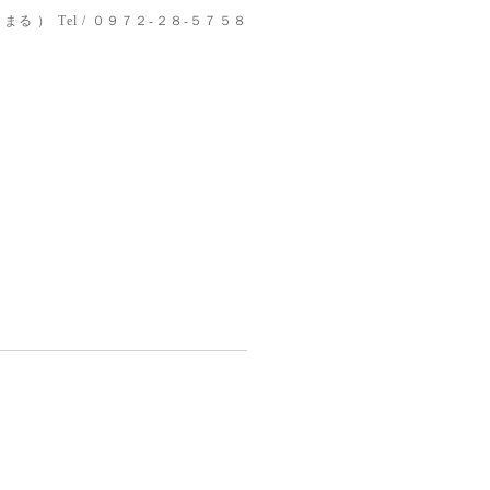
りまる ）
Tel / ０９７２-２８-５７５８