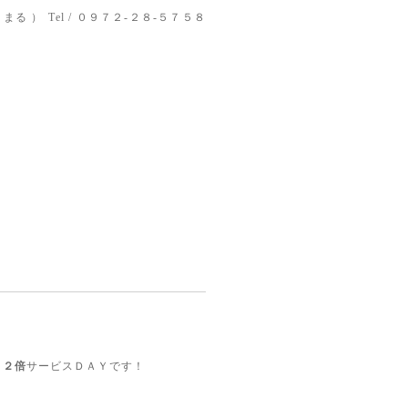
りまる ）
Tel / ０９７２-２８-５７５８
ト
２倍
サービスＤＡＹです！