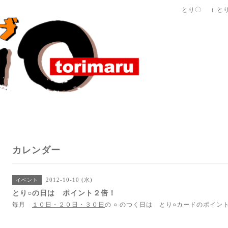
とり〇 （ と
カレンダー
2012-10-10 (水)
イベント
とり○の日は ポイント２倍！
毎月
１０日・２０日・３０日
の ○ のつく日は とり○カードのポイン