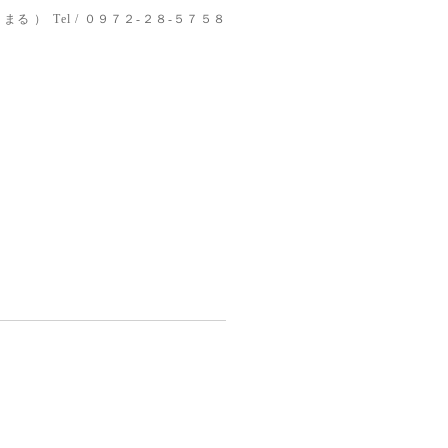
りまる ）
Tel / ０９７２-２８-５７５８