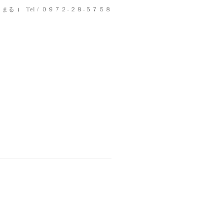
りまる ）
Tel / ０９７２-２８-５７５８