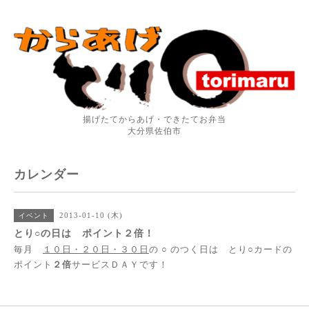
揚げたてからあげ・できたてお弁当
大分県佐伯市
カレンダー
2013-01-10 (木)
イベント
とり○の日は ポイント２倍！
毎月
１０日・２０日・３０日
の ○ のつく日は とり○カードの
ポイント
２倍
サービスＤＡＹです！