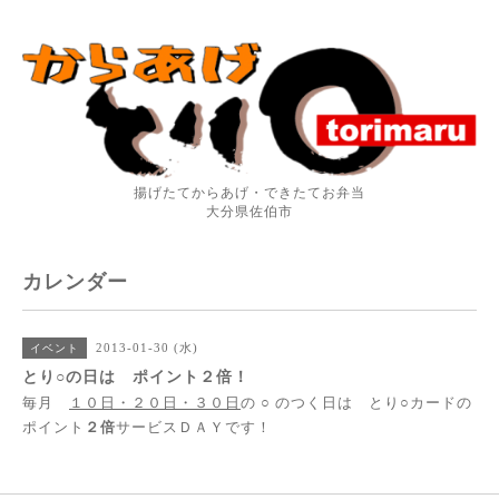
揚げたてからあげ・できたてお弁当
大分県佐伯市
カレンダー
2013-01-30 (水)
イベント
とり○の日は ポイント２倍！
毎月
１０日・２０日・３０日
の ○ のつく日は とり○カードの
ポイント
２倍
サービスＤＡＹです！