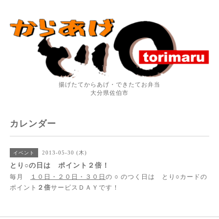
揚げたてからあげ・できたてお弁当
大分県佐伯市
カレンダー
2013-05-30 (木)
イベント
とり○の日は ポイント２倍！
毎月
１０日・２０日・３０日
の ○ のつく日は とり○カードの
ポイント
２倍
サービスＤＡＹです！