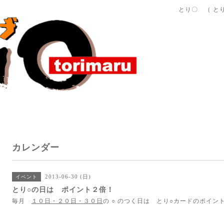
とり〇 （ と
カレンダー
2013-06-30 (日)
イベント
とり○の日は ポイント２倍！
毎月
１０日・２０日・３０日
の ○ のつく日は とり○カードのポイン