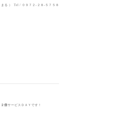
りまる ）
Tel / ０９７２-２８-５７５８
ト
２倍
サービスＤＡＹです！