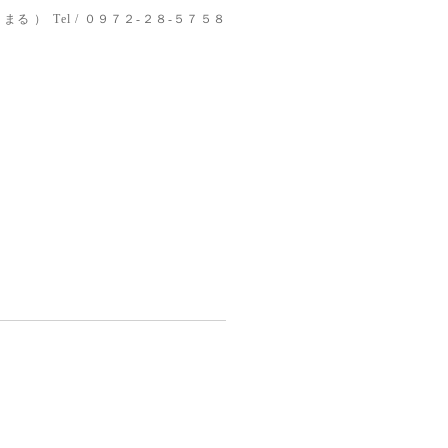
りまる ）
Tel / ０９７２-２８-５７５８