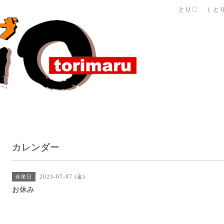
とり〇 （ と
カレンダー
2023-07-07 (金)
休業日
お休み