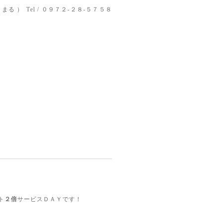
りまる ）
Tel / ０９７２-２８-５７５８
ト
２倍
サービスＤＡＹです！