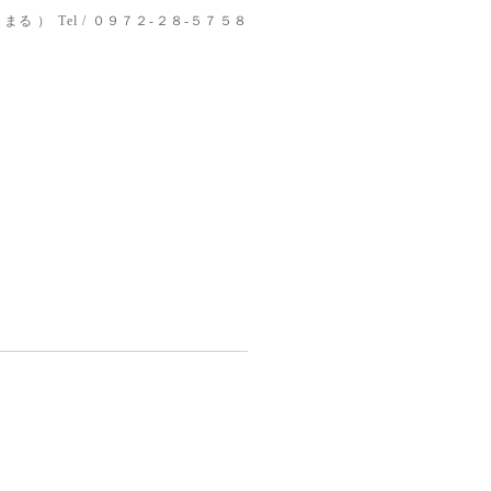
りまる ）
Tel / ０９７２-２８-５７５８