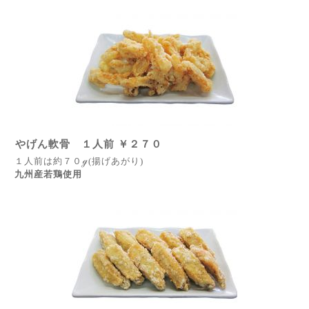
やげん軟骨 １人前 ￥２７０
１人前は約７０ℊ(揚げあがり)
九州産若鶏使用