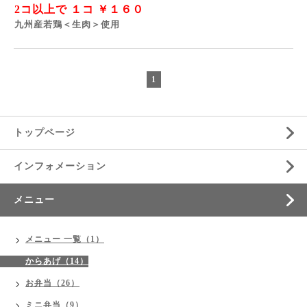
2コ以上で １コ ￥１６０
九州産若鶏＜生肉＞使用
1
トップページ
インフォメーション
メニュー
メニュー 一覧（1）
からあげ（14）
お弁当（26）
ミニ弁当（9）