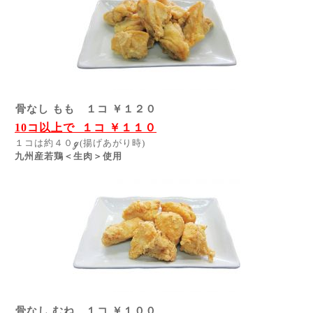
骨なし もも １コ ￥１２０
10コ以上で １コ ￥１１０
１コは約４０ℊ(揚げあがり時)
九州産若鶏＜生肉＞使用
骨なし むね １コ ￥１００