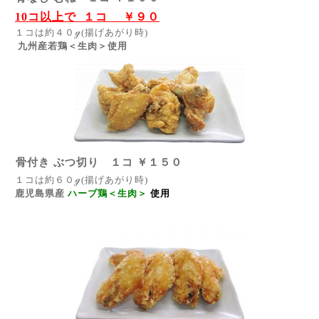
10コ以上で １コ ￥９０
１コは約４０ℊ(揚げあがり時)
九州産若鶏＜生肉＞使用
骨付き ぶつ切り １コ ￥１５０
１コは約６０ℊ(揚げあがり時)
鹿児島県産
ハーブ鶏＜生肉＞
使用