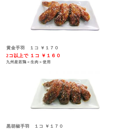
黄金手羽 １コ ￥１７０
2コ以上で １コ ￥１６０
九州産若鶏＜生肉＞使用
黒胡椒手羽 １コ ￥１７０