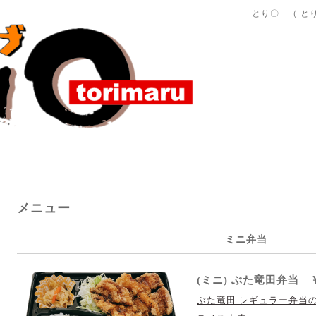
とり〇 （ と
メニュー
ミニ弁当
(ミニ) ぶた竜田弁当 
ぶた竜田 レギュラー弁当の