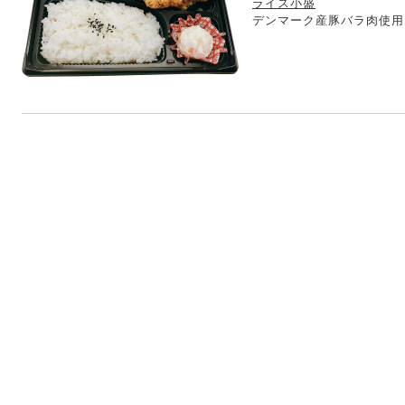
ライス小盛
デンマーク産豚バラ肉使用