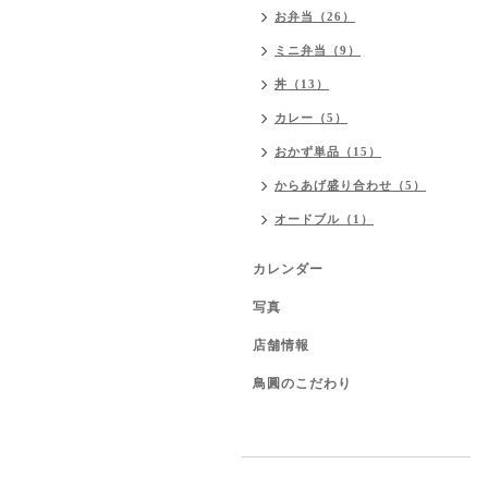
お弁当（26）
ミニ弁当（9）
丼（13）
カレー（5）
おかず単品（15）
からあげ盛り合わせ（5）
オードブル（1）
カレンダー
写真
店舗情報
鳥圓のこだわり