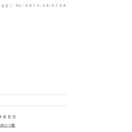
りまる ）
Tel / ０９７２-２８-５７５８
￥６５０
約2/3量