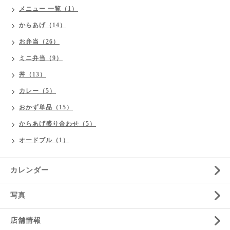
メニュー 一覧（1）
からあげ（14）
お弁当（26）
ミニ弁当（9）
丼（13）
カレー（5）
おかず単品（15）
からあげ盛り合わせ（5）
オードブル（1）
カレンダー
写真
店舗情報