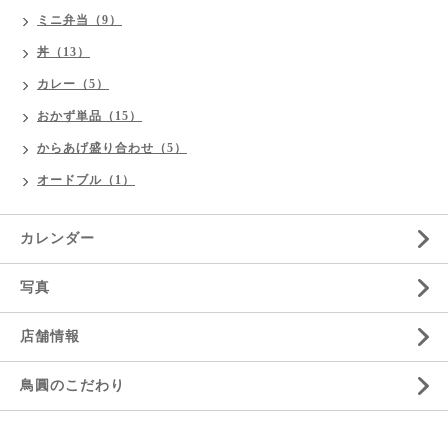
ミニ弁当（9）
丼（13）
カレー（5）
おかず単品（15）
からあげ盛り合わせ（5）
オードブル（1）
カレンダー
写真
店舗情報
鳥圓のこだわり